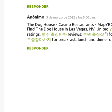
o
RESPONDER
s
Anónimo
3 de marzo de 2022 a las 5:00 p.m.
The Dog House - Casino Restaurants - MapYR
Find The Dog House in Las Vegas, NV, United
ratings,
영주 출장안마
reviews:
수원 출장샵
"I 
로출장마사지
for breakfast, lunch and dinner o
RESPONDER