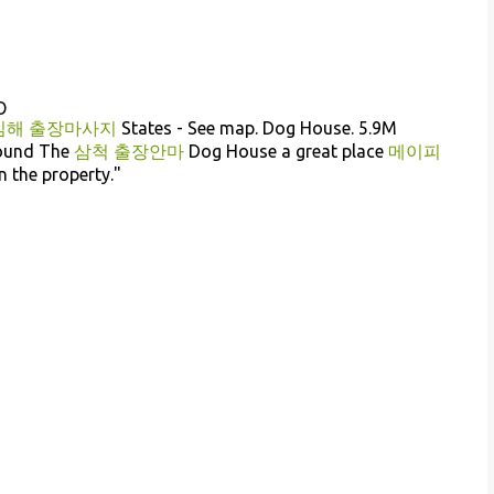
O
김해 출장마사지
States - See map. Dog House. 5.9M
found The
삼척 출장안마
Dog House a great place
메이피
n the property."