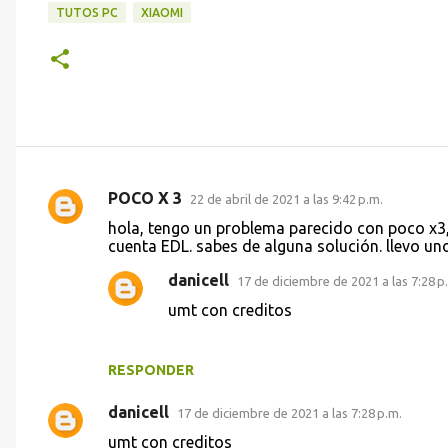
TUTOS PC
XIAOMI
POCO X 3
22 de abril de 2021 a las 9:42 p.m.
C
hola, tengo un problema parecido con poco x3,
o
cuenta EDL. sabes de alguna solución. llevo un
m
danicell
17 de diciembre de 2021 a las 7:28 p
e
umt con creditos
n
t
RESPONDER
a
r
danicell
17 de diciembre de 2021 a las 7:28 p.m.
i
umt con creditos