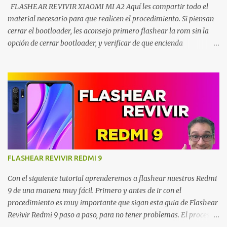
FLASHEAR REVIVIR XIAOMI MI A2 Aquí les compartir todo el
material necesario para que realicen el procedimiento. Si piensan
cerrar el bootloader, les aconsejo primero flashear la rom sin la
opción de cerrar bootloader, y verificar de que encienda
correctamente el smartphone. Luego vuelven a repetir el proceso
ya con la opción de cerrar el mismo. Siempre deben de guiarse
exactamente como en el vídeo por favor. EL SIGUIENTE VÍDEO ES
UNA GUÍA VISUAL: ENLACES DE DESCARGA MI FLASH(xiaomi
flashing Tool) CLICK AQUI ROM(no importa si la versión es
diferente a la del vídeo, se descargan la ultima disponible) CLICK
AQUI CARPETA CLICK AQUI No te olvides de seguirnos en nuestras
redes sociales. Has click para suscribirte en YouTube Has click
para darle Me Gusta en Facebook
FLASHEAR REVIVIR REDMI 9
Con el siguiente tutorial aprenderemos a flashear nuestros Redmi
9 de una manera muy fácil. Primero y antes de ir con el
procedimiento es muy importante que sigan esta guia de Flashear
Revivir Redmi 9 paso a paso, para no tener problemas. El proceso
también sirve para los Redmi 9c y cualquier otro smartphone