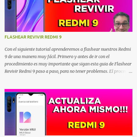
flashing Tool) CLICK AQUI ROM(no importa si la versión es
diferente a la del vídeo, se descargan la ultima disponible) CLICK
AQUI CARPETA CLICK AQUI No te olvides de seguirnos en nuestras
redes sociales. Has click para suscribirte en YouTube Has click
para darle Me Gusta en Facebook
FLASHEAR REVIVIR REDMI 9
Con el siguiente tutorial aprenderemos a flashear nuestros Redmi
9 de una manera muy fácil. Primero y antes de ir con el
procedimiento es muy importante que sigan esta guia de Flashear
Revivir Redmi 9 paso a paso, para no tener problemas. El proceso
también sirve para los Redmi 9c y cualquier otro smartphone
Xiaomi. Debo aclarar que el procedimiento está basado en lo que
describe Xiaomi en su página oficial(la que ven en el video). Este lo
encuentran al final de la sección de descarga de las Roms, hago
esta aclaración para que no quede ninguna duda sobre el
procedimiento. Procedimiento para flashear revivir Redmi 9: 1-Ir a
la página oficial de Xiaomi(enlace al final) y descargar la
herramienta “MIUI Rom Flashing Tool”, luego de descargarla la