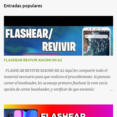
Entradas populares
FLASHEAR REVIVIR XIAOMI MI A2
FLASHEAR REVIVIR XIAOMI MI A2 Aquí les compartir todo el
material necesario para que realicen el procedimiento. Si piensan
cerrar el bootloader, les aconsejo primero flashear la rom sin la
opción de cerrar bootloader, y verificar de que encienda
correctamente el smartphone. Luego vuelven a repetir el proceso
ya con la opción de cerrar el mismo. Siempre deben de guiarse
exactamente como en el vídeo por favor. EL SIGUIENTE VÍDEO ES
UNA GUÍA VISUAL: ENLACES DE DESCARGA MI FLASH(xiaomi