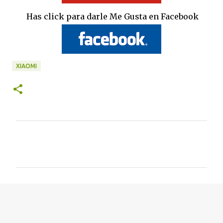
Has click para darle Me Gusta en Facebook
XIAOMI
C
o
m
e
n
t
a